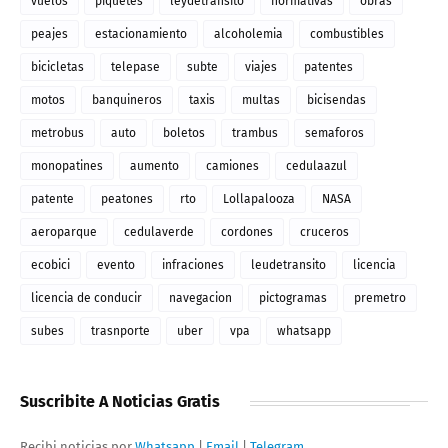
vuelos
piquetes
leydetransito
normativas
obras
peajes
estacionamiento
alcoholemia
combustibles
bicicletas
telepase
subte
viajes
patentes
motos
banquineros
taxis
multas
bicisendas
metrobus
auto
boletos
trambus
semaforos
monopatines
aumento
camiones
cedulaazul
patente
peatones
rto
Lollapalooza
NASA
aeroparque
cedulaverde
cordones
cruceros
ecobici
evento
infraciones
leudetransito
licencia
licencia de conducir
navegacion
pictogramas
premetro
subes
trasnporte
uber
vpa
whatsapp
Suscribite A Noticias Gratis
Recibi noticias por
Whatsapp
|
Email
|
Telegram