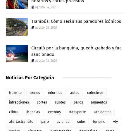
horarios y cortes previstos
agosto 04, 2026
Trambús: Cómo serán sus paradores icónicos
agosto 03, 2026
Circuló por la banquina, quedó grabado y fue
sancionado
agosto 03, 2026
Noticias Por Categoria
transito
trenes
informes
autos
colectivos
infracciones
cortes
subtes
paros
aumentos
clima
licencias
eventos
transporte
accidentes
alertastransito
paro
aviones
sube
turismo
vtv