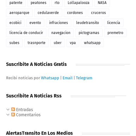
patente
peatones
rto
Lollapalooza
NASA
aeroparque
cedulaverde
cordones
cruceros
ecobici
evento
infraciones
leudetransito
licencia
licencia de conducir
navegacion
pictogramas
premetro
subes
trasnporte
uber
vpa
whatsapp
Suscribite A Noticias Gratis
Recibi noticias por
Whatsapp
|
Email
|
Telegram
Suscribite A Noticias Rss
Entradas
Comentarios
AlertasTransito En Los Medios