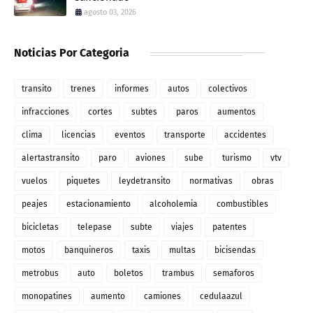
agosto 03, 2026
Noticias Por Categoria
transito
trenes
informes
autos
colectivos
infracciones
cortes
subtes
paros
aumentos
clima
licencias
eventos
transporte
accidentes
alertastransito
paro
aviones
sube
turismo
vtv
vuelos
piquetes
leydetransito
normativas
obras
peajes
estacionamiento
alcoholemia
combustibles
bicicletas
telepase
subte
viajes
patentes
motos
banquineros
taxis
multas
bicisendas
metrobus
auto
boletos
trambus
semaforos
monopatines
aumento
camiones
cedulaazul