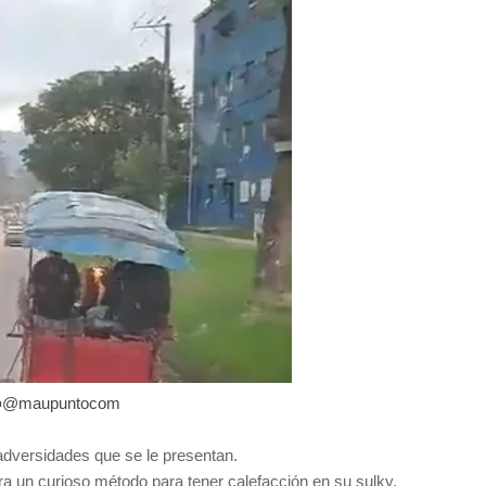
@maupuntocom
adversidades que se le presentan.
tra un curioso método para tener calefacción en su sulky.