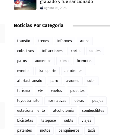
grabado y fue sancionado
agosto 03, 2026
Noticias Por Categoria
transito
trenes
informes
autos
colectivos
infracciones
cortes
subtes
paros
aumentos
clima
licencias
eventos
transporte
accidentes
alertastransito
paro
aviones
sube
turismo
vtv
vuelos
piquetes
leydetransito
normativas
obras
peajes
estacionamiento
alcoholemia
combustibles
bicicletas
telepase
subte
viajes
patentes
motos
banquineros
taxis