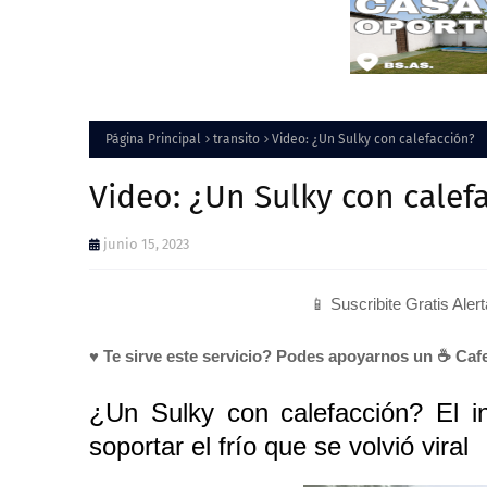
Página Principal
transito
Video: ¿Un Sulky con calefacción?
Video: ¿Un Sulky con calef
junio 15, 2023
📱 Suscribite Gratis Aler
♥ Te sirve este servicio? Podes apoyarnos un ☕ Cafe
¿Un Sulky con calefacción? El 
soportar el frío que se volvió viral