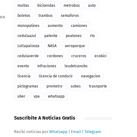
multas
bicisendas
metrobus
auto
boletos
trambus
semaforos
ura
monopatines
aumento
camiones
cedulaazul
patente
peatones
rto
Lollapalooza
NASA
aeroparque
cedulaverde
cordones
cruceros
ecobici
evento
infraciones
leudetransito
licencia
licencia de conducir
navegacion
pictogramas
premetro
subes
trasnporte
uber
vpa
whatsapp
Suscribite A Noticias Gratis
Recibi noticias por
Whatsapp
|
Email
|
Telegram