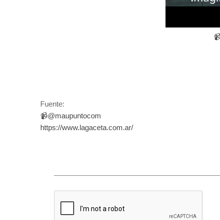

Fuente:
📹@maupuntocom
https://www.lagaceta.com.ar/