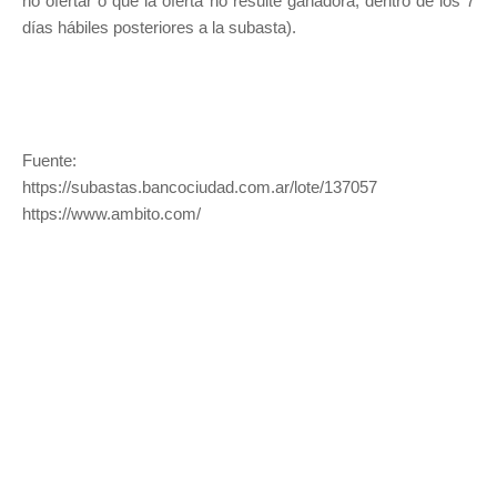
no ofertar o que la oferta no resulte ganadora, dentro de los 7
días hábiles posteriores a la subasta).
Fuente:
https://subastas.bancociudad.com.ar/lote/137057
https://www.ambito.com/