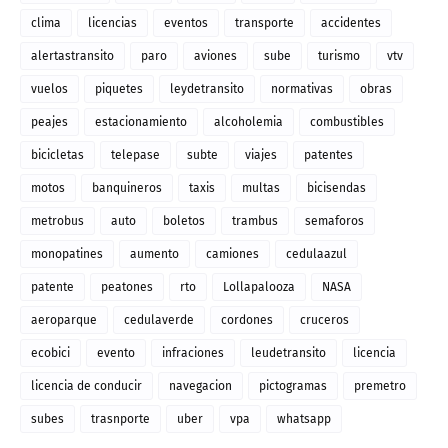
clima
licencias
eventos
transporte
accidentes
alertastransito
paro
aviones
sube
turismo
vtv
vuelos
piquetes
leydetransito
normativas
obras
peajes
estacionamiento
alcoholemia
combustibles
bicicletas
telepase
subte
viajes
patentes
motos
banquineros
taxis
multas
bicisendas
metrobus
auto
boletos
trambus
semaforos
monopatines
aumento
camiones
cedulaazul
patente
peatones
rto
Lollapalooza
NASA
aeroparque
cedulaverde
cordones
cruceros
ecobici
evento
infraciones
leudetransito
licencia
licencia de conducir
navegacion
pictogramas
premetro
subes
trasnporte
uber
vpa
whatsapp