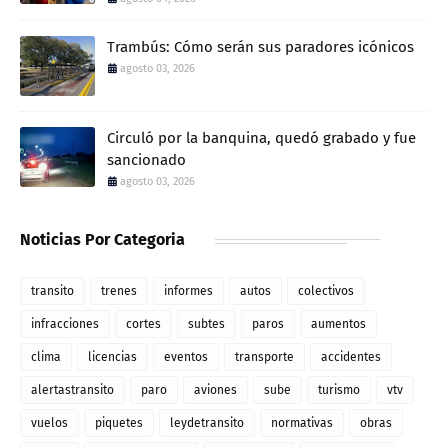
Trambús: Cómo serán sus paradores icónicos
agosto 03, 2026
Circuló por la banquina, quedó grabado y fue
sancionado
agosto 03, 2026
Noticias Por Categoria
transito
trenes
informes
autos
colectivos
infracciones
cortes
subtes
paros
aumentos
clima
licencias
eventos
transporte
accidentes
alertastransito
paro
aviones
sube
turismo
vtv
vuelos
piquetes
leydetransito
normativas
obras