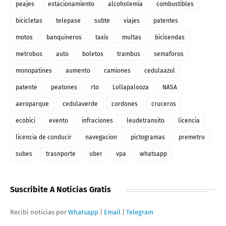
peajes
estacionamiento
alcoholemia
combustibles
bicicletas
telepase
subte
viajes
patentes
motos
banquineros
taxis
multas
bicisendas
metrobus
auto
boletos
trambus
semaforos
monopatines
aumento
camiones
cedulaazul
patente
peatones
rto
Lollapalooza
NASA
aeroparque
cedulaverde
cordones
cruceros
ecobici
evento
infraciones
leudetransito
licencia
licencia de conducir
navegacion
pictogramas
premetro
subes
trasnporte
uber
vpa
whatsapp
Suscribite A Noticias Gratis
Recibi noticias por
Whatsapp
|
Email
|
Telegram