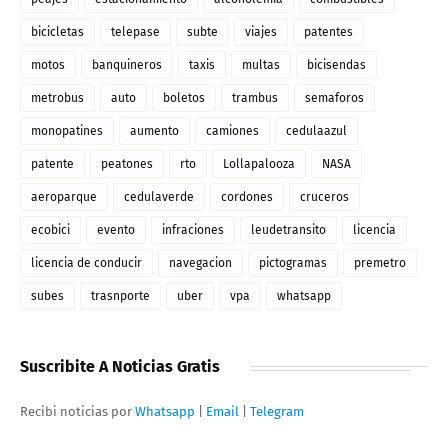
bicicletas
telepase
subte
viajes
patentes
motos
banquineros
taxis
multas
bicisendas
metrobus
auto
boletos
trambus
semaforos
monopatines
aumento
camiones
cedulaazul
patente
peatones
rto
Lollapalooza
NASA
aeroparque
cedulaverde
cordones
cruceros
ecobici
evento
infraciones
leudetransito
licencia
licencia de conducir
navegacion
pictogramas
premetro
subes
trasnporte
uber
vpa
whatsapp
Suscribite A Noticias Gratis
Recibi noticias por
Whatsapp
|
Email
|
Telegram