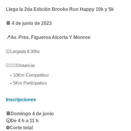
Llega la 2da Edición Brooks Run Happy 10k y 5k
📆 4 de junio de 2023
📍Av. Pres. Figueroa Alcorta Y Monroe
🕣Largada 8.30hs
🏃‍♂️🏃‍♀️Distancia:
10Km Competitivo
5Km Participativo
Inscripciones
📆Domingo 4 de junio
🕣De 4 h a 11 h
⛔Corte total