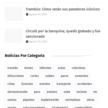
Trambús: Cómo serán sus paradores icónicos
agosto 03, 2026
Circuló por la banquina, quedó grabado y fue
sancionado
agosto 03, 2026
Noticias Por Categoria
transito
trenes
informes
autos
colectivos
infracciones
cortes
subtes
paros
aumentos
clima
licencias
eventos
transporte
accidentes
alertastransito
paro
aviones
sube
turismo
vtv
vuelos
piquetes
leydetransito
normativas
obras
peajes
estacionamiento
alcoholemia
combustibles