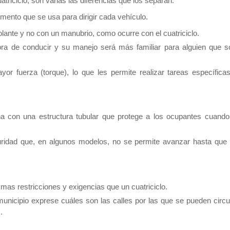
riciclo, son varias las diferencias que los separan.
umento que se usa para dirigir cada vehículo.
lante y no con un manubrio, como ocurre con el cuatriciclo.
a de conducir y su manejo será más familiar para alguien que s
fuerza (torque), lo que les permite realizar tareas específica
a con una estructura tubular que protege a los ocupantes cuando
ridad que, en algunos modelos, no se permite avanzar hasta que
smas restricciones y exigencias que un cuatriciclo.
 municipio exprese cuáles son las calles por las que se pueden circu
.