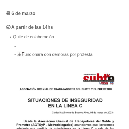
📆 6 de marzo
🕣 A partir de las 14hs
Q
uite de colaboración
⚠️F
uncionará con demoras por protesta