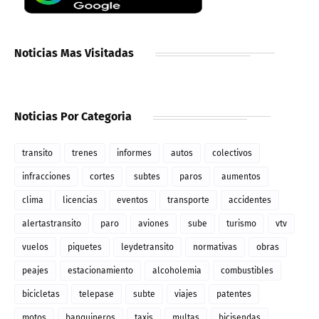
Noticias Mas Visitadas
Noticias Por Categoria
transito
trenes
informes
autos
colectivos
infracciones
cortes
subtes
paros
aumentos
clima
licencias
eventos
transporte
accidentes
alertastransito
paro
aviones
sube
turismo
vtv
vuelos
piquetes
leydetransito
normativas
obras
peajes
estacionamiento
alcoholemia
combustibles
bicicletas
telepase
subte
viajes
patentes
motos
banquineros
taxis
multas
bicisendas