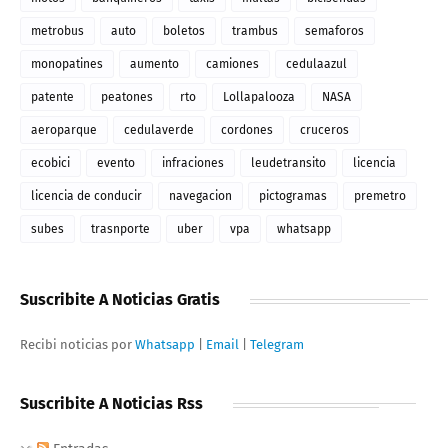
metrobus
auto
boletos
trambus
semaforos
monopatines
aumento
camiones
cedulaazul
patente
peatones
rto
Lollapalooza
NASA
aeroparque
cedulaverde
cordones
cruceros
ecobici
evento
infraciones
leudetransito
licencia
licencia de conducir
navegacion
pictogramas
premetro
subes
trasnporte
uber
vpa
whatsapp
Suscribite A Noticias Gratis
Recibi noticias por
Whatsapp
|
Email
|
Telegram
Suscribite A Noticias Rss