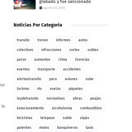
grabado y fue sancionado
agosto 03, 2026
Noticias Por Categoria
transito
trenes
informes
autos
colectivos
infracciones
cortes
subtes
paros
aumentos
clima
licencias
eventos
transporte
accidentes
alertastransito
paro
aviones
sube
 se
turismo
vtv
vuelos
piquetes
leydetransito
normativas
obras
peajes
 la
estacionamiento
alcoholemia
combustibles
bicicletas
telepase
subte
viajes
patentes
motos
banquineros
taxis