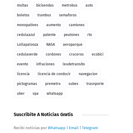
multas
bicisendas
metrobus
auto
boletos
trambus
semaforos
monopatines
aumento
camiones
cedulaazul
patente
peatones
rto
Lollapalooza
NASA
aeroparque
cedulaverde
cordones
cruceros
ecobici
evento
infraciones
leudetransito
licencia
licencia de conducir
navegacion
pictogramas
premetro
subes
trasnporte
uber
vpa
whatsapp
Suscribite A Noticias Gratis
Recibi noticias por
Whatsapp
|
Email
|
Telegram