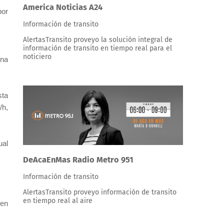
America Noticias A24
por
Información de transito
AlertasTransito proveyo la solución integral de
información de transito en tiempo real para el
noticiero
una
sta
/h,
ual
DeAcaEnMas Radio Metro 951
Información de transito
AlertasTransito proveyo información de transito
en tiempo real al aire
ven