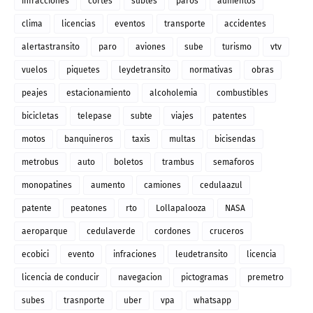
infracciones
cortes
subtes
paros
aumentos
clima
licencias
eventos
transporte
accidentes
alertastransito
paro
aviones
sube
turismo
vtv
vuelos
piquetes
leydetransito
normativas
obras
peajes
estacionamiento
alcoholemia
combustibles
bicicletas
telepase
subte
viajes
patentes
motos
banquineros
taxis
multas
bicisendas
metrobus
auto
boletos
trambus
semaforos
monopatines
aumento
camiones
cedulaazul
patente
peatones
rto
Lollapalooza
NASA
aeroparque
cedulaverde
cordones
cruceros
ecobici
evento
infraciones
leudetransito
licencia
licencia de conducir
navegacion
pictogramas
premetro
subes
trasnporte
uber
vpa
whatsapp