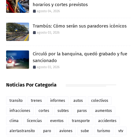
horarios y cortes previstos
agosto 04, 2026
Trambús: Cómo serán sus paradores icónicos
agosto 03, 2026
Circuló por la banquina, quedó grabado y fue
sancionado
agosto 03, 2026
Noticias Por Categoria
transito
trenes
informes
autos
colectivos
infracciones
cortes
subtes
paros
aumentos
clima
licencias
eventos
transporte
accidentes
alertastransito
paro
aviones
sube
turismo
vtv