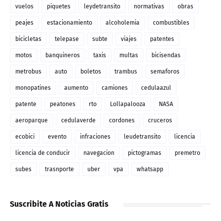
vuelos
piquetes
leydetransito
normativas
obras
peajes
estacionamiento
alcoholemia
combustibles
bicicletas
telepase
subte
viajes
patentes
motos
banquineros
taxis
multas
bicisendas
metrobus
auto
boletos
trambus
semaforos
monopatines
aumento
camiones
cedulaazul
patente
peatones
rto
Lollapalooza
NASA
aeroparque
cedulaverde
cordones
cruceros
ecobici
evento
infraciones
leudetransito
licencia
licencia de conducir
navegacion
pictogramas
premetro
subes
trasnporte
uber
vpa
whatsapp
Suscribite A Noticias Gratis