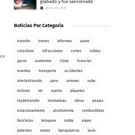
grabado y fue sancionado
agosto 03, 2026
Noticias Por Categoria
transito
trenes
informes
autos
colectivos
infracciones
cortes
subtes
ara
paros
aumentos
clima
licencias
eventos
transporte
accidentes
alertastransito
paro
aviones
sube
turismo
vtv
vuelos
piquetes
leydetransito
normativas
obras
peajes
estacionamiento
alcoholemia
combustibles
bicicletas
telepase
subte
viajes
patentes
motos
banquineros
taxis