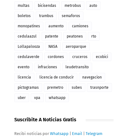
multas
bicisendas
metrobus
auto
boletos
trambus
semaforos
monopatines
aumento
camiones
cedulaazul
patente
peatones
rto
Lollapalooza
NASA
aeroparque
cedulaverde
cordones
cruceros
ecobici
evento
infraciones
leudetransito
licencia
licencia de conducir
navegacion
pictogramas
premetro
subes
trasnporte
uber
vpa
whatsapp
Suscribite A Noticias Gratis
Recibi noticias por
Whatsapp
|
Email
|
Telegram