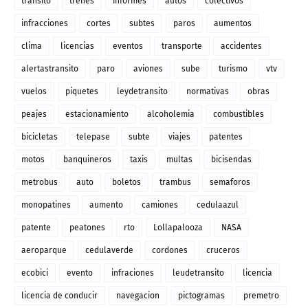
transito
trenes
informes
autos
colectivos
infracciones
cortes
subtes
paros
aumentos
clima
licencias
eventos
transporte
accidentes
alertastransito
paro
aviones
sube
turismo
vtv
vuelos
piquetes
leydetransito
normativas
obras
peajes
estacionamiento
alcoholemia
combustibles
bicicletas
telepase
subte
viajes
patentes
motos
banquineros
taxis
multas
bicisendas
metrobus
auto
boletos
trambus
semaforos
monopatines
aumento
camiones
cedulaazul
patente
peatones
rto
Lollapalooza
NASA
aeroparque
cedulaverde
cordones
cruceros
ecobici
evento
infraciones
leudetransito
licencia
licencia de conducir
navegacion
pictogramas
premetro