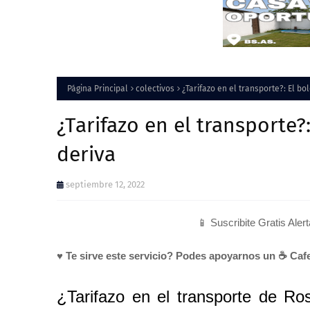
Página Principal
colectivos
¿Tarifazo en el transporte?: El bol
¿Tarifazo en el transporte?:
deriva
septiembre 12, 2022
📱 Suscribite Gratis Aler
♥ Te sirve este servicio? Podes apoyarnos un ☕ Cafe
¿Tarifazo en el transporte de Ro