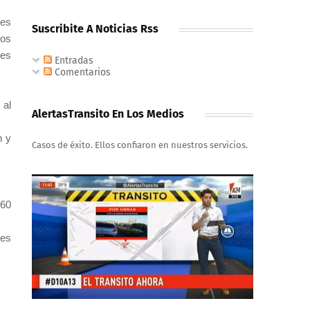
 es
Suscribite A Noticias Rss
los
des
Entradas
Comentarios
 al
AlertasTransito En Los Medios
n y
Casos de éxito. Ellos confiaron en nuestros servicios.
 60
des