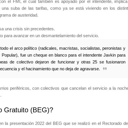
 con el FMI, el cual también es apoyado por el intendente, implica
y una suba de las tarifas, como ya se está viviendo en los distin
ograma de austeridad.
esa una crisis sin precedentes.
xto para avanzar en un desmantelamiento del servicio.
do el arco político (radicales, macristas, socialistas, peronistas y
y Popular), fue un cheque en blanco para el intendente Javkin para
neas de colectivo dejaron de funcionar y otras 25 se fusionaron
ecuencia y el hacinamiento que no deja de agravarse.
ios periféricos, con colectivos que cancelan el servicio a la noch
.
o Gratuito (BEG)?
en la presentación 2022 del BEG que se realizó en el Rectorado de