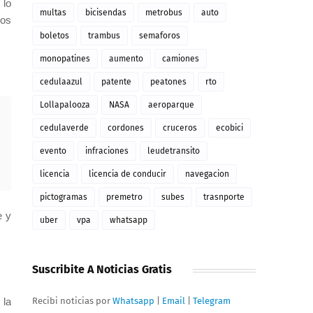
 lo
multas
bicisendas
metrobus
auto
tos
boletos
trambus
semaforos
monopatines
aumento
camiones
cedulaazul
patente
peatones
rto
Lollapalooza
NASA
aeroparque
cedulaverde
cordones
cruceros
ecobici
evento
infraciones
leudetransito
licencia
licencia de conducir
navegacion
pictogramas
premetro
subes
trasnporte
e y
uber
vpa
whatsapp
Suscribite A Noticias Gratis
 la
Recibi noticias por
Whatsapp
|
Email
|
Telegram