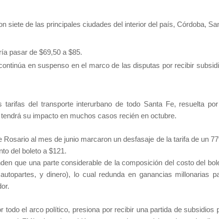
n siete de las principales ciudades del interior del país, Córdoba, Sa
ería pasar de $69,50 a $85.
continúa en suspenso en el marco de las disputas por recibir subsid
arifas del transporte interurbano de todo Santa Fe, resuelta por
e tendrá su impacto en muchos casos recién en octubre.
e Rosario al mes de junio marcaron un desfasaje de la tarifa de un 7
nto del boleto a $121.
den que una parte considerable de la composición del costo del bol
autopartes, y dinero), lo cual redunda en ganancias millonarias p
or.
odo el arco político, presiona por recibir una partida de subsidios 