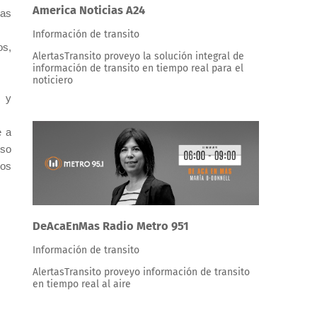
America Noticias A24
ras
Información de transito
os,
AlertasTransito proveyo la solución integral de
información de transito en tiempo real para el
noticiero
s y
e a
eso
los
DeAcaEnMas Radio Metro 951
Información de transito
AlertasTransito proveyo información de transito
en tiempo real al aire