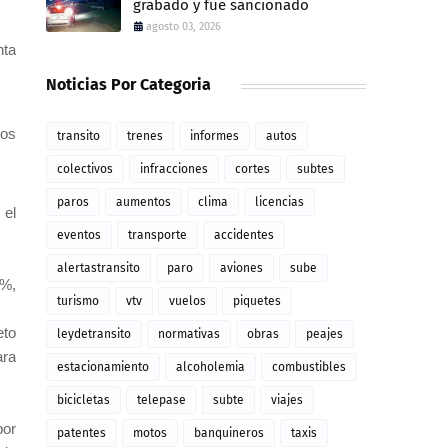
grabado y fue sancionado
agosto 03, 2026
nta
Noticias Por Categoria
ios
transito
trenes
informes
autos
colectivos
infracciones
cortes
subtes
paros
aumentos
clima
licencias
 el
eventos
transporte
accidentes
alertastransito
paro
aviones
sube
7%,
turismo
vtv
vuelos
piquetes
eto
leydetransito
normativas
obras
peajes
ara
estacionamiento
alcoholemia
combustibles
bicicletas
telepase
subte
viajes
por
patentes
motos
banquineros
taxis