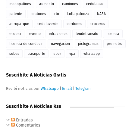
monopatines
aumento
camiones
cedulaazul
patente
peatones
rto
Lollapalooza
NASA
aeroparque
cedulaverde
cordones
cruceros
ecobici
evento
infraciones
leudetransito
licencia
licencia de conducir
navegacion
pictogramas
premetro
subes
trasnporte
uber
vpa
whatsapp
Suscribite A Noticias Gratis
Recibi noticias por
Whatsapp
|
Email
|
Telegram
Suscribite A Noticias Rss
Entradas
Comentarios