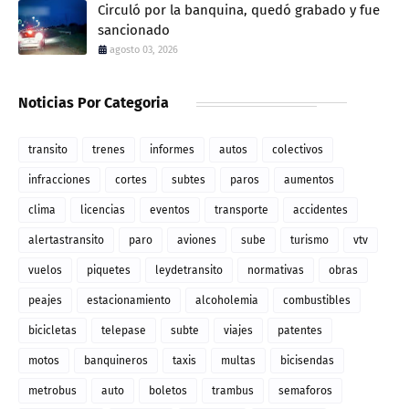
Circuló por la banquina, quedó grabado y fue
sancionado
agosto 03, 2026
Noticias Por Categoria
transito
trenes
informes
autos
colectivos
infracciones
cortes
subtes
paros
aumentos
clima
licencias
eventos
transporte
accidentes
alertastransito
paro
aviones
sube
turismo
vtv
vuelos
piquetes
leydetransito
normativas
obras
peajes
estacionamiento
alcoholemia
combustibles
bicicletas
telepase
subte
viajes
patentes
motos
banquineros
taxis
multas
bicisendas
metrobus
auto
boletos
trambus
semaforos