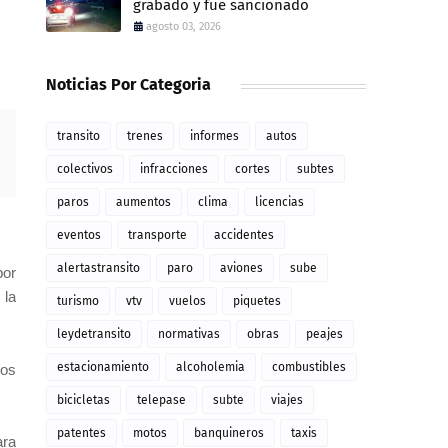
grabado y fue sancionado
agosto 03, 2026
Noticias Por Categoria
transito
trenes
informes
autos
colectivos
infracciones
cortes
subtes
paros
aumentos
clima
licencias
eventos
transporte
accidentes
alertastransito
paro
aviones
sube
por
 la
turismo
vtv
vuelos
piquetes
leydetransito
normativas
obras
peajes
estacionamiento
alcoholemia
combustibles
nos
bicicletas
telepase
subte
viajes
patentes
motos
banquineros
taxis
ara