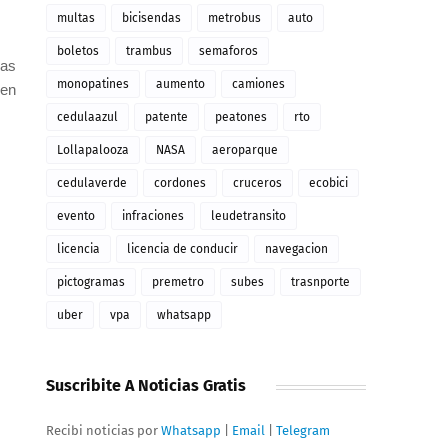
multas
bicisendas
metrobus
auto
boletos
trambus
semaforos
las
monopatines
aumento
camiones
gen
cedulaazul
patente
peatones
rto
Lollapalooza
NASA
aeroparque
cedulaverde
cordones
cruceros
ecobici
evento
infraciones
leudetransito
licencia
licencia de conducir
navegacion
pictogramas
premetro
subes
trasnporte
uber
vpa
whatsapp
Suscribite A Noticias Gratis
Recibi noticias por
Whatsapp
|
Email
|
Telegram