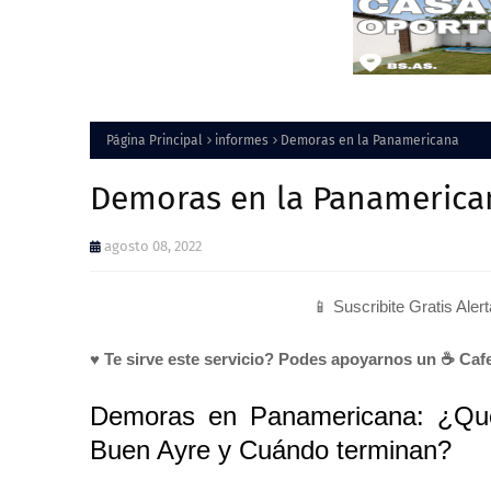
Página Principal
informes
Demoras en la Panamericana
Demoras en la Panamerica
agosto 08, 2022
📱 Suscribite Gratis Aler
♥ Te sirve este servicio? Podes apoyarnos un ☕ Cafe
Demoras en Panamericana: ¿Qué 
Buen Ayre y Cuándo terminan?