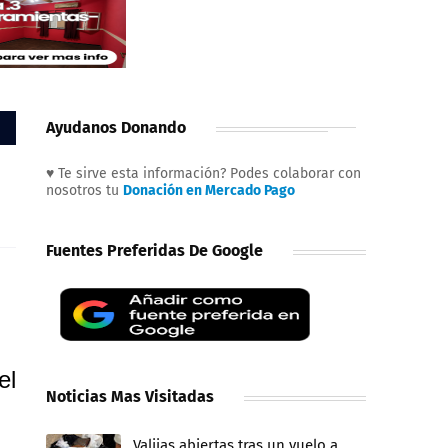
Ayudanos Donando
♥ Te sirve esta información? Podes colaborar con
nosotros tu
Donación en Mercado Pago
Fuentes Preferidas De Google
el
Noticias Mas Visitadas
Valijas abiertas tras un vuelo a