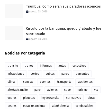
Trambús: Cómo serán sus paradores icónicos
agosto 03, 2026
Circuló por la banquina, quedó grabado y fue
sancionado
agosto 03, 2026
Noticias Por Categoria
transito
trenes
informes
autos
colectivos
infracciones
cortes
subtes
paros
aumentos
clima
licencias
eventos
transporte
accidentes
alertastransito
paro
aviones
sube
turismo
vtv
vuelos
piquetes
leydetransito
normativas
obras
peajes
estacionamiento
alcoholemia
combustibles