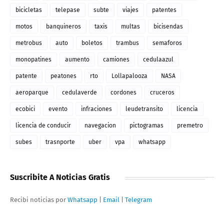
bicicletas
telepase
subte
viajes
patentes
motos
banquineros
taxis
multas
bicisendas
metrobus
auto
boletos
trambus
semaforos
monopatines
aumento
camiones
cedulaazul
patente
peatones
rto
Lollapalooza
NASA
aeroparque
cedulaverde
cordones
cruceros
ecobici
evento
infraciones
leudetransito
licencia
licencia de conducir
navegacion
pictogramas
premetro
subes
trasnporte
uber
vpa
whatsapp
Suscribite A Noticias Gratis
Recibi noticias por
Whatsapp
|
Email
|
Telegram