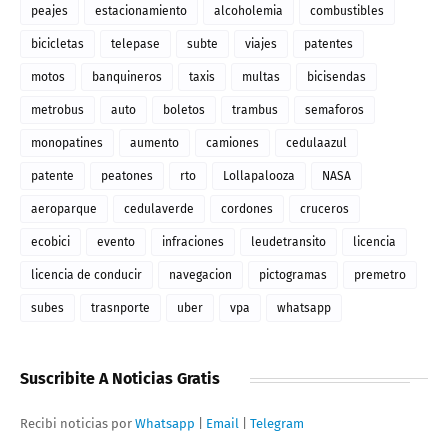
peajes
estacionamiento
alcoholemia
combustibles
bicicletas
telepase
subte
viajes
patentes
motos
banquineros
taxis
multas
bicisendas
metrobus
auto
boletos
trambus
semaforos
monopatines
aumento
camiones
cedulaazul
patente
peatones
rto
Lollapalooza
NASA
aeroparque
cedulaverde
cordones
cruceros
ecobici
evento
infraciones
leudetransito
licencia
licencia de conducir
navegacion
pictogramas
premetro
subes
trasnporte
uber
vpa
whatsapp
Suscribite A Noticias Gratis
Recibi noticias por
Whatsapp
|
Email
|
Telegram