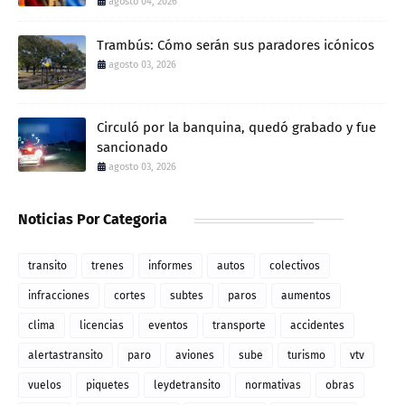
agosto 04, 2026
Trambús: Cómo serán sus paradores icónicos
agosto 03, 2026
Circuló por la banquina, quedó grabado y fue
sancionado
agosto 03, 2026
Noticias Por Categoria
transito
trenes
informes
autos
colectivos
infracciones
cortes
subtes
paros
aumentos
clima
licencias
eventos
transporte
accidentes
alertastransito
paro
aviones
sube
turismo
vtv
vuelos
piquetes
leydetransito
normativas
obras