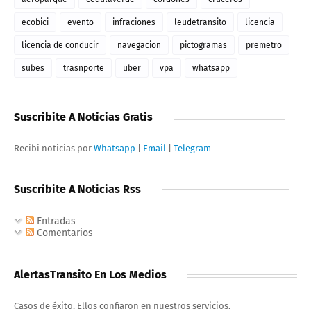
ecobici
evento
infraciones
leudetransito
licencia
licencia de conducir
navegacion
pictogramas
premetro
subes
trasnporte
uber
vpa
whatsapp
Suscribite A Noticias Gratis
Recibi noticias por
Whatsapp
|
Email
|
Telegram
Suscribite A Noticias Rss
Entradas
Comentarios
AlertasTransito En Los Medios
Casos de éxito. Ellos confiaron en nuestros servicios.