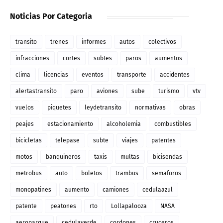
Noticias Por Categoria
transito
trenes
informes
autos
colectivos
infracciones
cortes
subtes
paros
aumentos
clima
licencias
eventos
transporte
accidentes
alertastransito
paro
aviones
sube
turismo
vtv
vuelos
piquetes
leydetransito
normativas
obras
peajes
estacionamiento
alcoholemia
combustibles
bicicletas
telepase
subte
viajes
patentes
motos
banquineros
taxis
multas
bicisendas
metrobus
auto
boletos
trambus
semaforos
monopatines
aumento
camiones
cedulaazul
patente
peatones
rto
Lollapalooza
NASA
aeroparque
cedulaverde
cordones
cruceros