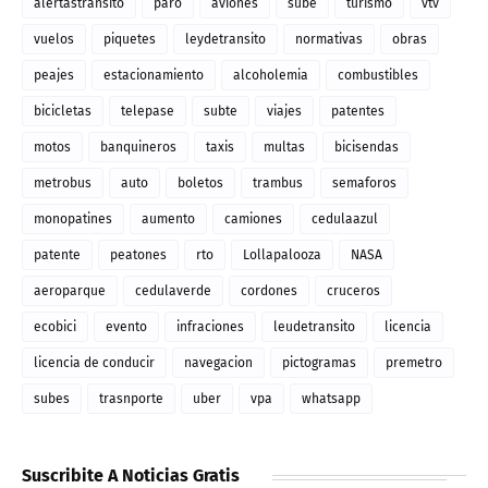
alertastransito
paro
aviones
sube
turismo
vtv
vuelos
piquetes
leydetransito
normativas
obras
peajes
estacionamiento
alcoholemia
combustibles
bicicletas
telepase
subte
viajes
patentes
motos
banquineros
taxis
multas
bicisendas
metrobus
auto
boletos
trambus
semaforos
monopatines
aumento
camiones
cedulaazul
patente
peatones
rto
Lollapalooza
NASA
aeroparque
cedulaverde
cordones
cruceros
ecobici
evento
infraciones
leudetransito
licencia
licencia de conducir
navegacion
pictogramas
premetro
subes
trasnporte
uber
vpa
whatsapp
Suscribite A Noticias Gratis