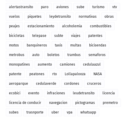
alertastransito
paro
aviones
sube
turismo
vtv
vuelos
piquetes
leydetransito
normativas
obras
peajes
estacionamiento
alcoholemia
combustibles
bicicletas
telepase
subte
viajes
patentes
motos
banquineros
taxis
multas
bicisendas
metrobus
auto
boletos
trambus
semaforos
monopatines
aumento
camiones
cedulaazul
patente
peatones
rto
Lollapalooza
NASA
aeroparque
cedulaverde
cordones
cruceros
ecobici
evento
infraciones
leudetransito
licencia
licencia de conducir
navegacion
pictogramas
premetro
subes
trasnporte
uber
vpa
whatsapp