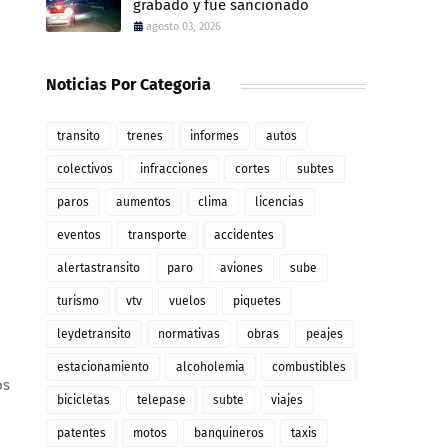
grabado y fue sancionado
agosto 03, 2026
Noticias Por Categoria
transito
trenes
informes
autos
colectivos
infracciones
cortes
subtes
paros
aumentos
clima
licencias
eventos
transporte
accidentes
alertastransito
paro
aviones
sube
turismo
vtv
vuelos
piquetes
leydetransito
normativas
obras
peajes
n
estacionamiento
alcoholemia
combustibles
os
bicicletas
telepase
subte
viajes
patentes
motos
banquineros
taxis