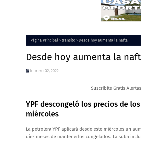
Página Principal
transito
Desde hoy aumenta la nafta
Desde hoy aumenta la naf
febrero 02, 2022
Suscribite Gratis Alerta
YPF descongeló los precios de los
miércoles
La petrolera YPF aplicará desde este miércoles un au
diez meses de mantenerlos congelados. La suba incl