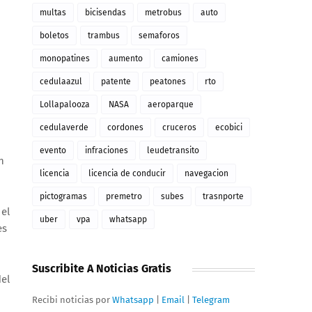
multas
bicisendas
metrobus
auto
boletos
trambus
semaforos
monopatines
aumento
camiones
cedulaazul
patente
peatones
rto
Lollapalooza
NASA
aeroparque
cedulaverde
cordones
cruceros
ecobici
evento
infraciones
leudetransito
n
licencia
licencia de conducir
navegacion
pictogramas
premetro
subes
trasnporte
 el
uber
vpa
whatsapp
es
Suscribite A Noticias Gratis
del
Recibi noticias por
Whatsapp
|
Email
|
Telegram