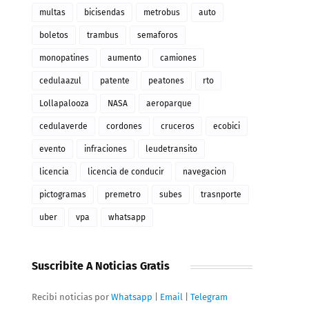
multas
bicisendas
metrobus
auto
boletos
trambus
semaforos
monopatines
aumento
camiones
cedulaazul
patente
peatones
rto
Lollapalooza
NASA
aeroparque
cedulaverde
cordones
cruceros
ecobici
evento
infraciones
leudetransito
licencia
licencia de conducir
navegacion
pictogramas
premetro
subes
trasnporte
uber
vpa
whatsapp
Suscribite A Noticias Gratis
Recibi noticias por
Whatsapp
|
Email
|
Telegram