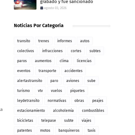
grabado y fue sancionado
agosto 03, 2026
Noticias Por Categoria
transito
trenes
informes
autos
colectivos
infracciones
cortes
subtes
paros
aumentos
clima
licencias
eventos
transporte
accidentes
alertastransito
paro
aviones
sube
turismo
vtv
vuelos
piquetes
leydetransito
normativas
obras
peajes
ta
estacionamiento
alcoholemia
combustibles
bicicletas
telepase
subte
viajes
patentes
motos
banquineros
taxis