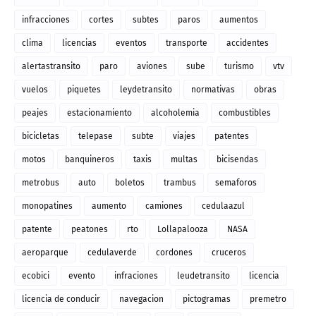
infracciones
cortes
subtes
paros
aumentos
clima
licencias
eventos
transporte
accidentes
alertastransito
paro
aviones
sube
turismo
vtv
vuelos
piquetes
leydetransito
normativas
obras
peajes
estacionamiento
alcoholemia
combustibles
bicicletas
telepase
subte
viajes
patentes
motos
banquineros
taxis
multas
bicisendas
metrobus
auto
boletos
trambus
semaforos
monopatines
aumento
camiones
cedulaazul
patente
peatones
rto
Lollapalooza
NASA
aeroparque
cedulaverde
cordones
cruceros
ecobici
evento
infraciones
leudetransito
licencia
licencia de conducir
navegacion
pictogramas
premetro