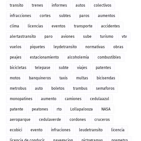
transito
trenes
informes
autos
colectivos
infracciones
cortes
subtes
paros
aumentos
clima
licencias
eventos
transporte
accidentes
alertastransito
paro
aviones
sube
turismo
vtv
vuelos
piquetes
leydetransito
normativas
obras
peajes
estacionamiento
alcoholemia
combustibles
bicicletas
telepase
subte
viajes
patentes
motos
banquineros
taxis
multas
bicisendas
metrobus
auto
boletos
trambus
semaforos
monopatines
aumento
camiones
cedulaazul
patente
peatones
rto
Lollapalooza
NASA
aeroparque
cedulaverde
cordones
cruceros
ecobici
evento
infraciones
leudetransito
licencia
licencia de conducir
navegacion
pictogramas
premetro